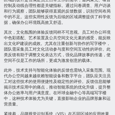
控制及动线合理性都是关键指标。通过问卷调查、用户访谈
和行为观察，团队能够获得直观的反馈数据，识别空间布局
中的不足。这些实用性反馈为后续的区域调整提供了科学依
据，确保办公环境既高效又舒适。
其次，文化氛围的体验反馈同样不可忽视。员工对办公环境
中色彩搭配、艺术装置及公共空间文化元素的感受，能反映
出文化IP建设的成效。尤其在注重创新与协作的写字楼中，
团队需采集员工对文化活动参与度和空间互动性的评价。此
类反馈有助于调整文化表达方式，强化品牌故事的传递，使
空间不仅是工作的场所，更成为激发创意的载体。
此外，技术支持与智能化体验的反馈也需纳入采集范围。现
代办公空间越来越依赖智能设备和数字平台，团队应关注员
工对这些技术的使用便捷性及稳定性的评价。反馈信息能够
揭示技术应用中的痛点，推动智能系统的优化升级，提升整
体办公效率与用户满意度。在环球金融中心等高端写字楼
中，这种技术体验尤为关键，直接影响企业的品牌形象和运
营质量。
紧接着，品牌视觉识别系统（VIS）在不同区域的应用效果