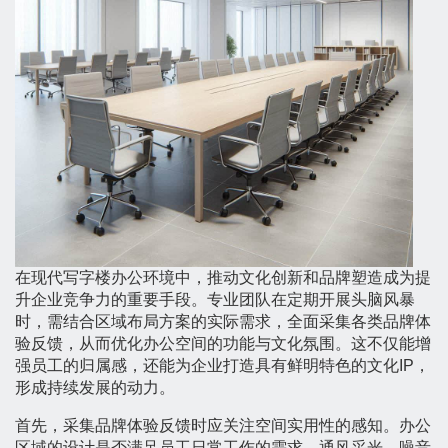
在现代写字楼办公环境中，推动文化创新和品牌塑造成为提
升企业竞争力的重要手段。专业团队在定期开展头脑风暴
时，需结合区域布局方案的实际需求，全面采集各类品牌体
验反馈，从而优化办公空间的功能与文化氛围。这不仅能增
强员工的归属感，还能为企业打造具有鲜明特色的文化IP，
形成持续发展的动力。
首先，采集品牌体验反馈时应关注空间实用性的感知。办公
区域的设计是否满足员工日常工作的需求，通风采光、噪音