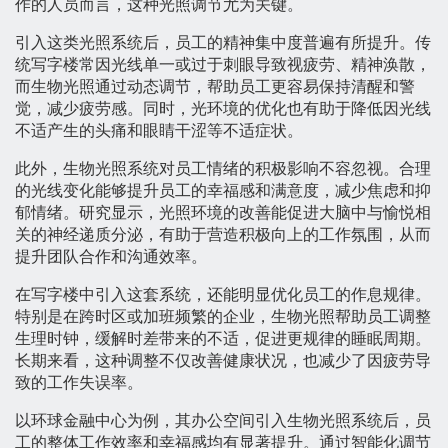
作的人员而言，这种光照调节尤为关键。
引入这类光照系统后，员工的精神集中度普遍有所提升。传
统写字楼常因光线单一或过于刺眼导致视疲劳、精神涣散，
而生物光照通过动态调节，帮助员工更容易保持清醒和警
觉，减少疲劳感。同时，光环境的优化也有助于降低因光线
不适产生的头痛和眼睛干涩等不适症状。
此外，生物光照系统对员工情绪的积极影响不容忽视。合理
的光线变化能够提升员工的幸福感和满意度，减少焦虑和抑
郁情绪。研究显示，光照环境的改善能促进大脑中与愉悦相
关的神经递质分泌，有助于营造积极向上的工作氛围，从而
提升团队合作和沟通效率。
在写字楼中引入这套系统，还能明显优化员工的作息规律。
特别是在跨时区或加班频繁的企业，生物光照帮助员工调整
生理时钟，缓解时差带来的不适，促进更规律的睡眠周期。
长期来看，这种调整不仅改善健康状况，也减少了因疲劳导
致的工作失误率。
以环球金融中心为例，其办公空间引入生物光照系统后，员
工的整体工作效率和幸福感均有显著提升。通过智能化调节