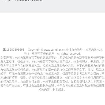
18680808663
Copyright © www.cqhqjrzx.cn 企业办公选址，欢迎您致电咨
询！--重庆写字楼信息网-- All rights reserved.
免责声明：本站为第三方写字楼信息展示平台，所提供的信息来源于互联网公开资料
及人工整理，仅供参考。本站与相关写字楼的大厦产权方、物业管理方、开发商、运
营方等主体不存在任何隶属关系、授权关系或商业合作关系，亦不代表其发布任何官
方信息或作出任何承诺。本站所展示的部分信息（包括但不限于文字、图片、联系方
式等）可能来自第三方合作机构或广告展示内容，仅用于信息参考及展示之目的，不
构成任何招商、租赁、销售等交易行为或商业建议。任何主体因参考本站信息而产生
的行为及后果，均由其自行承担，本站不承担相关责任。如相关权利人认为本页面内
容存在不当之处，可通过合法途径联系处理，本平台将在核实后及时配合调整或删除
相关内容，非常感谢。